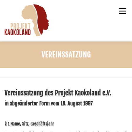
Zum
Inhalt
Menü
springen
DER VEREIN
NEUIGKEITEN
RUNDBRIEFE
VEREINSSATZUNG
PROJEKTVORSCHLÄGE
KONTAKT
Vereinssatzung des Projekt Kaokoland e.V.
in abgeänderter Form vom 18. August 1997
§ 1 Name, Sitz, Geschäftsjahr