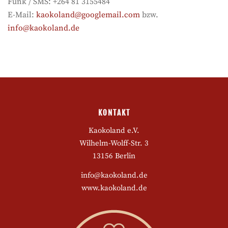
Funk / SMS: +264 81 3155484
E-Mail:
kaokoland@googlemail.com
bzw.
info@kaokoland.de
KONTAKT
Kaokoland e.V.
Wilhelm-Wolff-Str. 3
13156 Berlin
info@kaokoland.de
www.kaokoland.de