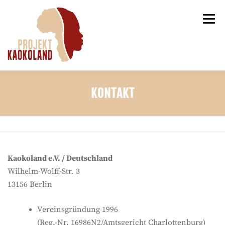
Zum
Inhalt
Menü
springen
DER VEREIN
NEUIGKEITEN
RUNDBRIEFE
KONTAKT
PROJEKTVORSCHLÄGE
KONTAKT
Kaokoland e.V. / Deutschland
Wilhelm-Wolff-Str. 3
13156 Berlin
Vereinsgründung 1996
(Reg.-Nr. 16986N2/Amtsgericht Charlottenburg)