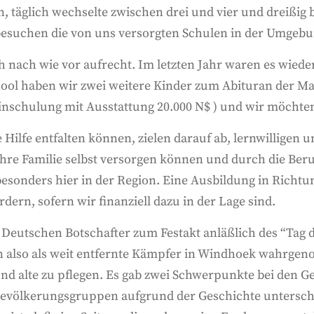
 täglich wechselte zwischen drei und vier und dreißig b
 besuchen die von uns versorgten Schulen in der Umgebu
nach wie vor aufrecht. Im letzten Jahr waren es wieder
ol haben wir zwei weitere Kinder zum Abituran der Ma
 Einschulung mit Ausstattung 20.000 N$ ) und wir möcht
e Hilfe entfalten können, zielen darauf ab, lernwillige
ihre Familie selbst versorgen können und durch die Beruf
 besonders hier in der Region. Eine Ausbildung in Richt
ern, sofern wir finanziell dazu in der Lage sind.
 Deutschen Botschafter zum Festakt anläßlich des “Tag 
n also als weit entfernte Kämpfer in Windhoek wahrgen
nd alte zu pflegen. Es gab zwei Schwerpunkte bei den
Bevölkerungsgruppen aufgrund der Geschichte unterschi