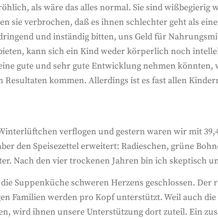
 fröhlich, als wäre das alles normal. Sie sind wißbegieri
ben sie verbrochen, daß es ihnen schlechter geht als ei
 dringend und inständig bitten, uns Geld für Nahrungsmit
ieten, kann sich ein Kind weder körperlich noch intelle
ie eine gute und sehr gute Entwicklung nehmen könnten, 
n Resultaten kommen. Allerdings ist es fast allen Kinde
le Winterlüftchen verflogen und gestern waren wir mit 39,
 aber den Speisezettel erweitert: Radieschen, grüne Boh
. Nach den vier trockenen Jahren bin ich skeptisch und
die Suppenküche schweren Herzens geschlossen. Der re
gen Familien werden pro Kopf unterstützt. Weil auch die
en, wird ihnen unsere Unterstützung dort zuteil. Ein zusä