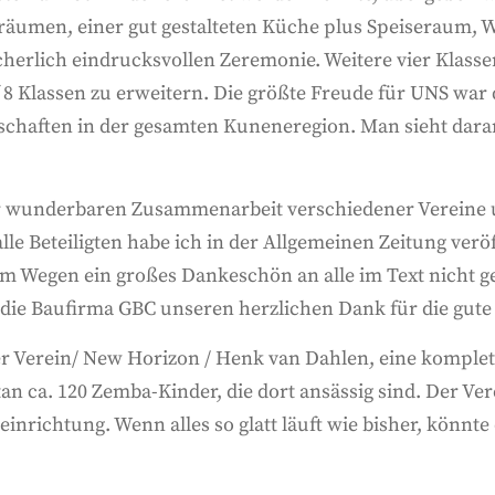
äumen, einer gut gestalteten Küche plus Speiseraum, W
erlich eindrucksvollen Zeremonie. Weitere vier Klassen
 8 Klassen zu erweitern. Die größte Freude für UNS war d
haften in der gesamten Kuneneregion. Man sieht daran
ner wunderbaren Zusammenarbeit verschiedener Vereine
lle Beteiligten habe ich in der Allgemeinen Zeitung ver
 Wegen ein großes Dankeschön an alle im Text nicht ge
ie Baufirma GBC unseren herzlichen Dank für die gute 
r Verein/ New Horizon / Henk van Dahlen, eine komplet
n ca. 120 Zemba-Kinder, die dort ansässig sind. Der Ve
nrichtung. Wenn alles so glatt läuft wie bisher, könnte