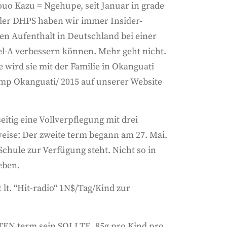
uo Kazu = Ngehupe, seit Januar in grade
der DHPS haben wir immer Insider-
en Aufenthalt in Deutschland bei einer
el-A verbessern können. Mehr geht nicht.
 wird sie mit der Familie in Okanguati
amp Okanguati/ 2015 auf unserer Website
itig eine Vollverpflegung mit drei
weise: Der zweite term begann am 27. Mai.
chule zur Verfügung steht. Nicht so in
eben.
 lt. “Hit-radio“ 1N$/Tag/Kind zur
AMTEN term sein SOLLTE, 85g pro Kind pro