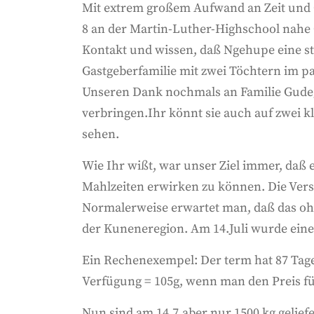
Mit extrem großem Aufwand an Zeit und G
8 an der Martin-Luther-Highschool nahe
Kontakt und wissen, daß Ngehupe eine str
Gastgeberfamilie mit zwei Töchtern im p
Unseren Dank nochmals an Familie Gudegas
verbringen.Ihr könnt sie auch auf zwei 
sehen.
Wie Ihr wißt, war unser Ziel immer, daß 
Mahlzeiten erwirken zu können. Die Verso
Normalerweise erwartet man, daß das ohne
der Kuneneregion. Am 14.Juli wurde eine 
Ein Rechenexempel: Der term hat 87 Tage. 
Verfügung = 105g, wenn man den Preis fü
Nun sind am 14.7.aber nur 1500 kg gelief