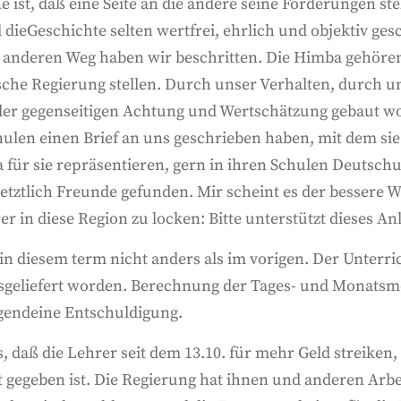
ist, daß eine Seite an die andere seine Forderungen ste
l dieGeschichte selten wertfrei, ehrlich und objektiv ges
n anderen Weg haben wir beschritten. Die Himba gehören
he Regierung stellen. Durch unser Verhalten, durch un
der gegenseitigen Achtung und Wertschätzung gebaut wo
hulen einen Brief an uns geschrieben haben, mit dem s
a für sie repräsentieren, gern in ihren Schulen Deutsc
letztlich Freunde gefunden. Mir scheint es der bessere 
er in diese Region zu locken: Bitte unterstützt dieses An
in diesem term nicht anders als im vorigen. Der Unterrich
eliefert worden. Berechnung der Tages- und Monatsmen
rgendeine Entschuldigung.
s, daß die Lehrer seit dem 13.10. für mehr Geld streiken
 gegeben ist. Die Regierung hat ihnen und anderen Arbei