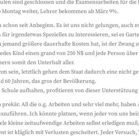
hulen sind geschlossen und die Examensarbeiten für die
ab Montag weiter, Lehrer bekommen ab März 9%.
h schon seit Anbeginn. Es ist uns nicht gelungen, auch
 für irgendetwas Spezielles zu interessieren, sei es Ga
m jemand größere dauerhafte Kosten hat, ist der Zwang 
jedes Kind einen grand von 250 N$ und jede Person über
hern somit den Unterhalt aller.
m sein, letztlich gehen dem Staat dadurch eine nicht g
d 60 Jahren, das gros der Bevölkerung.
 Schule aufhalten, profitieren von dieser Unterstützung n
m prekär. All die o.g. Arbeiten und sehr viel mehr, habe
szuführen. Ich könnte platzen, wenn jeder von uns beid
viele kleine zeitaufwendige Arbeiten selbst erledigen mu
nt ist kläglich mit Verlusten gescheitert. Jeder Versuch