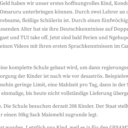
eld haben wir unser erstes hoffnungvolles Kind, Kondo
 Omaruru unterbringen können. Durch zwei Lehrer an 
ebsame, fleißige Schülerin ist. Durch einen fünfwöchig
assenden Alter hat sie ihre Deutschkenntnisse auf Dopp
t und TUI take off. Jetzt sind bald Ferien und Ngehupe
kleinen Videos mit ihren ersten Sprachkenntnissen im C
eine komplette Schule gebaut wird, um dann regierungsse
rgung der Kinder ist nach wie vor desaströs. Beispiels
hin geringe Limit, eine Mahlzeit pro Tag, dann in der S
einmalige, bis heute nicht vollständige Lieferung überg
Die Schule besuchen derzeit 208 Kinder. Der Staat stellt
r einen 50kg Sack Maismehl zugrunde legt.
ert worden. Letztlich pro Kind, weil es ja für den GES