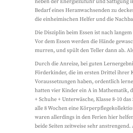
neben der Energiezufuhr und Sättigung in
Bedarf eines Heranwachsenden zu decken.
die einheimischen Helfer und die Nachbar
Die Disziplin beim Essen ist nach lang
Vor dem Essen werden die Hände gewaschen
murren, und spült den Teller dann ab. Al
Durch die Anreize, bei guten Lernergebn
Förderkinder, die im ersten Drittel ihrer
Voraussetzungen haben, ordentlich lerne
hatten vier Kinder ein A in Mathematik,
+ Schuhe + Unterwäsche, Klasse 8-10 das S
alle 8 Wochen eine Körperpflegekollekti
waren allerdings in den Ferien hier helfe
beide Seiten zeitweise sehr anstrengend.