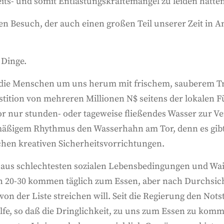
its- und somit Entlastungskräftemangel zu leiden hatten
ben Besuch, der auch einen großen Teil unserer Zeit in
 Dinge.
die Menschen um uns herum mit frischem, sauberem Tr
stition von mehreren Millionen N$ seitens der lokalen F
or nur stunden- oder tageweise fließendes Wasser zur Ve
lmäßigem Rhythmus den Wasserhahn am Tor, denn es gibt
ichen kreativen Sicherheitsvorrichtungen.
r aus schlechtesten sozialen Lebensbedingungen und Wa
ich 20-30 kommen täglich zum Essen, aber nach Durchsic
n der Liste streichen will. Seit die Regierung den Not
lfe, so daß die Dringlichkeit, zu uns zum Essen zu komm