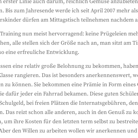
 erster Linie auch darum, reichlich Gemüse anzubieten, 
 Bis zum Jahresende werde ich seit April 2007 mehr al
skinder dürfen am Mittagstisch teilnehmen nachdem alle
em Training nun meist hervorragend: keine Prügeleien 
, alle stellen sich der Größe nach an, man sitzt am Ti
so eine erfreuliche Entwicklung.
issen eine relativ große Belohnung zu bekommen, haben 
 Klasse rangieren. Das ist besonders anerkennenswert, w
n zu können. Sie bekommen eine Prämie in Form eines G
 die dafür jeder ein Fahrrad bekamen. Diese guten Schü
chulgeld, bei freien Plätzen die Internatsgebühren, den
on. Das reizt schon alle anderen, auch in den Genuß zu 
n, um ihre Kosten für den letzten term selbst zu bestreit
 Aber den Willen zu arbeiten wollen wir anerkennen und