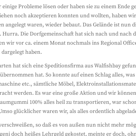
 einige Probleme lösen oder haben sie zu einem Ende g
ehen noch akzeptieren konnten und wollten, haben wir 
angelegt waren, wieder bebaut. Das Gelände ist nun di
. Hurra. Die Dorfgemeinschaft hat sich nach und nach 
n wir vor ca. einem Monat nochmals ins Regional Office
 dargelegt haben.
en hat sich eine Speditionsfirma aus Walfishbay gefun
 übernommen hat. So konnte auf einen Schlag alles, was 
chine etc., sämtliche Möbel, Elektroinstallationsmate
acht werden. Es war eine große Aktion und wir können 
aumgummi 100% alles heil zu transportieren, war scho
Umso glücklicher waren wir, als alles ordentlich abgelad
 verschweißen, so daß es von außen nun nicht mehr mögl
eni doch heißes Lehrgeld gekostet, meinte er doch, oh