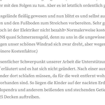
mit den Folgen zu tun. Aber es ist letztlich ordentlich
gelände fleißig gewesen und nun blitzt es und selbst au
en und den Fußboden zum Streichen vorbereiten. Sehr ge
och ist der Elektriker nicht bezahlt• Normalerweise kos
 N$ quasi Schmerzensgeld, denn zu uns in die ungewisse
wegen unser schönes Windrad sich zwar dreht, aber wegen
einere Kostenfaktor.)
esentlicher Schwerpunkt unserer Arbeit die Unterstütz
 erläutert und es hat sich nicht geändert. Nach einer 
inder dort schlafen müssen, da für die weit entfernt w
orhanden sind. So liegen die Kinder auf der nackten Er
olopendra und anderem beißenden und stechenden Getier
25 Decken auftreiben.