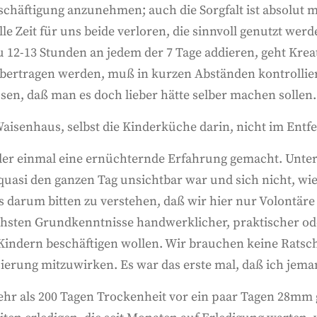
schäftigung anzunehmen; auch die Sorgfalt ist absolut 
lle Zeit für uns beide verloren, die sinnvoll genutzt wer
 zu 12-13 Stunden an jedem der 7 Tage addieren, geht Kre
übertragen werden, muß in kurzen Abständen kontrollie
sen, daß man es doch lieber hätte selber machen sollen.
Waisenhaus, selbst die Kinderküche darin, nicht im Entfe
er einmal eine ernüchternde Erfahrung gemacht. Unter V
r quasi den ganzen Tag unsichtbar war und sich nicht, wi
 darum bitten zu verstehen, daß wir hier nur Volontäre
fachsten Grundkenntnisse handwerklicher, praktischer o
Kindern beschäftigen wollen. Wir brauchen keine Ratsch
sierung mitzuwirken. Es war das erste mal, daß ich jema
ehr als 200 Tagen Trockenheit vor ein paar Tagen 28mm